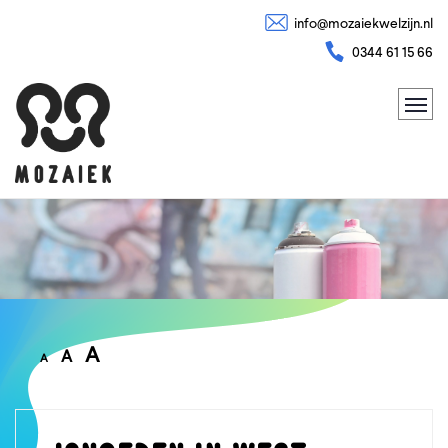
info@mozaiekwelzijn.nl
0344 61 15 66
A
A
A