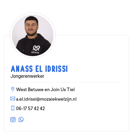
Anass El Idrissi
Jongerenwerker
West Betuwe en Join Us Tiel
a.el.idrissi@mozaiekwelzijn.nl
06-17 57 42 42