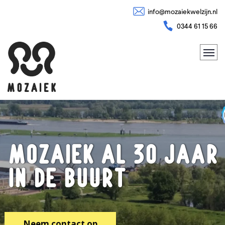
info@mozaiekwelzijn.nl
0344 61 15 66
Mozaiek al 30 jaar
in de buurt
Neem contact op