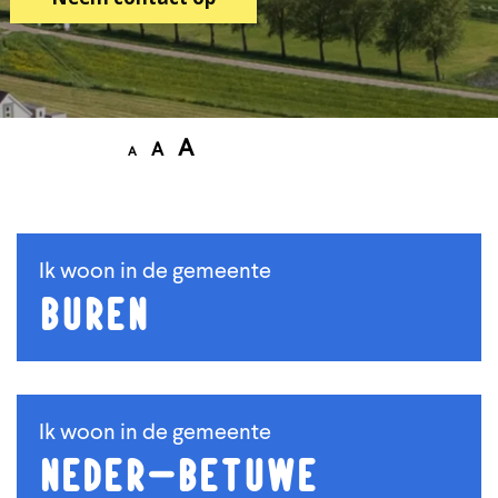
A
A
A
Ik woon in de gemeente
Buren
Ik woon in de gemeente
Neder-Betuwe