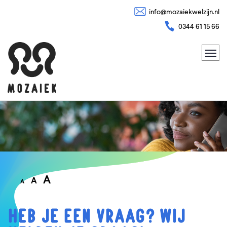
info@mozaiekwelzijn.nl
0344 61 15 66
A
A
A
HEB JE EEN VRAAG? WIJ