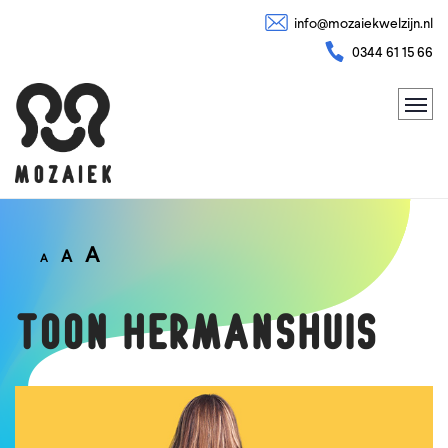
info@mozaiekwelzijn.nl
0344 61 15 66
A
A
A
Toon Hermanshuis