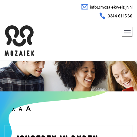
info@mozaiekwelzijn.nl
0344 61 15 66
A
A
A