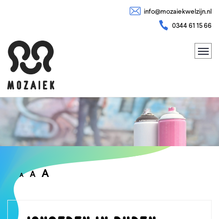
info@mozaiekwelzijn.nl
0344 61 15 66
A
A
A