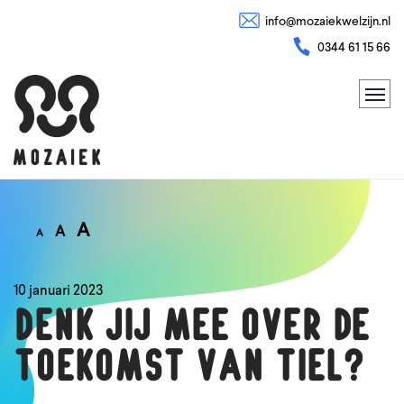
info@mozaiekwelzijn.nl
0344 61 15 66
A
A
A
10 januari 2023
Denk jij mee over de
toekomst van Tiel?