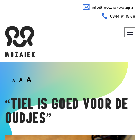
info@mozaiekwelzijn.nl
0344 61 15 66
A
A
A
“Tiel is goed voor de
oudjes”