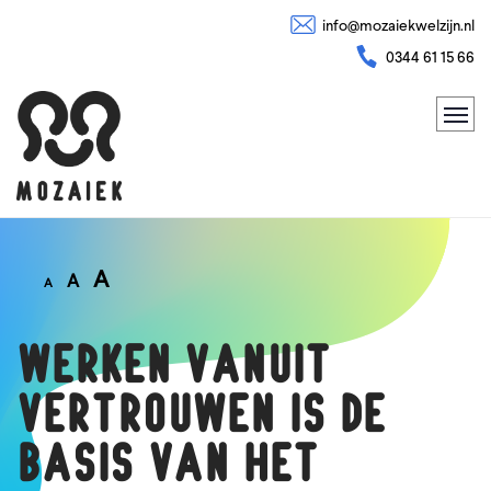
info@mozaiekwelzijn.nl
0344 61 15 66
A
A
A
Werken vanuit
vertrouwen is de
basis van het