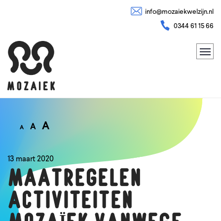
info@mozaiekwelzijn.nl
0344 61 15 66
A
A
A
13 maart 2020
MAATREGELEN
ACTIVITEITEN