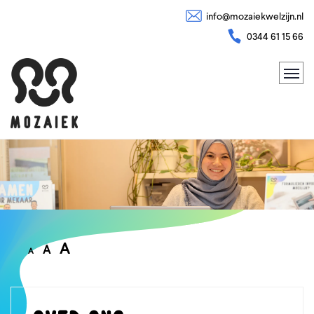
info@mozaiekwelzijn.nl
0344 61 15 66
A
A
A