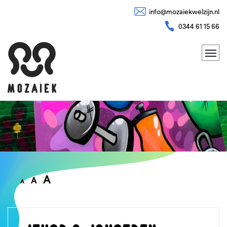
info@mozaiekwelzijn.nl
0344 61 15 66
A
A
A