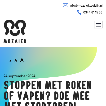
info@mozaiekwelzijn.nl
0344 61 15 66
A
A
A
24 september 2024
Stoppen met roken
of vapen? Doe mee