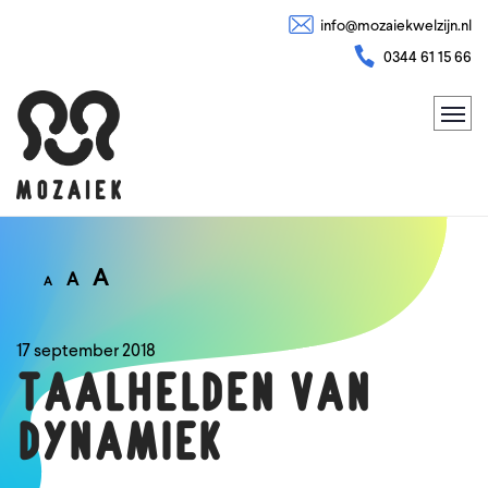
info@mozaiekwelzijn.nl
0344 61 15 66
A
A
A
17 september 2018
TAALHELDEN VAN
DYNAMIEK