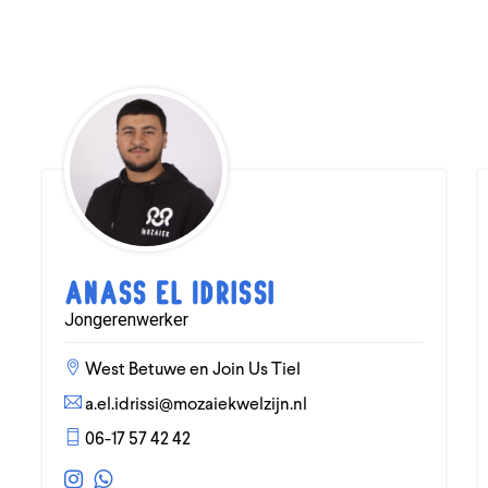
Anass El Idrissi
Jongerenwerker
West Betuwe en Join Us Tiel
a.el.idrissi@mozaiekwelzijn.nl
06-17 57 42 42