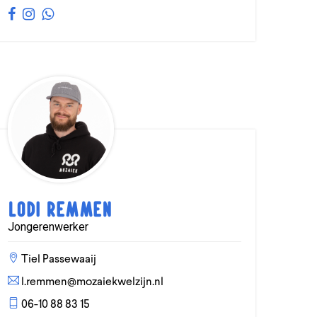
Lodi Remmen
Jongerenwerker
Tiel Passewaaij
l.remmen@mozaiekwelzijn.nl
06-10 88 83 15