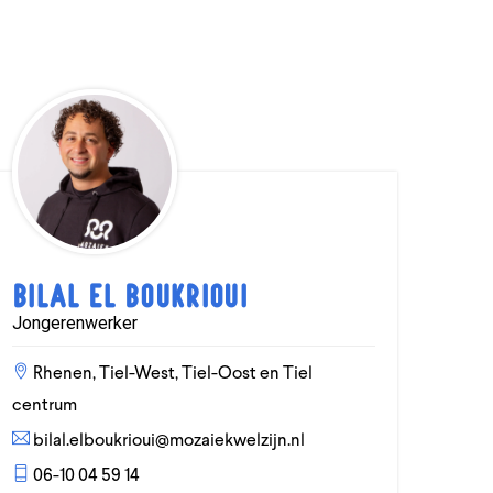
Bilal El Boukrioui
Jongerenwerker
Rhenen, Tiel-West, Tiel-Oost en Tiel
centrum
bilal.elboukrioui@mozaiekwelzijn.nl
06-10 04 59 14