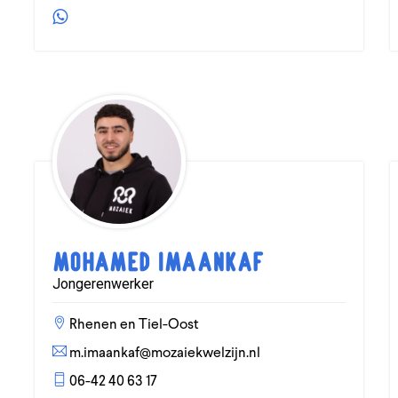
Mohamed Imaankaf
Jongerenwerker
Rhenen en Tiel-Oost
m.imaankaf@mozaiekwelzijn.nl
06-42 40 63 17