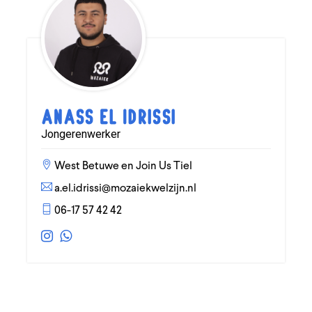
Anass El Idrissi
Jongerenwerker
West Betuwe en Join Us Tiel
a.el.idrissi@mozaiekwelzijn.nl
06-17 57 42 42