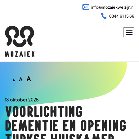
info@mozaiekwelzijn.nl
0344 61 15 66
A
A
A
13 oktober 2025
Voorlichting
dementie en opening