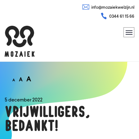
info@mozaiekwelzijn.nl
0344 61 15 66
A
A
A
5 december 2022
Vrijwilligers,
bedankt!