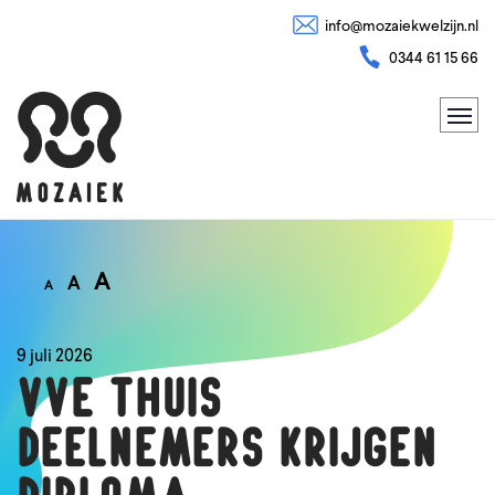
info@mozaiekwelzijn.nl
0344 61 15 66
A
A
A
9 juli 2026
VVE Thuis
deelnemers krijgen