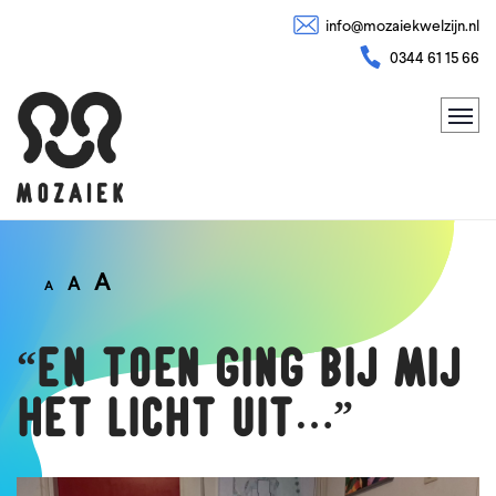
info@mozaiekwelzijn.nl
0344 61 15 66
A
A
A
“En toen ging bij mij
het licht uit…”