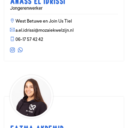
Anass El Idrissi
Jongerenwerker
West Betuwe en Join Us Tiel
a.el.idrissi@mozaiekwelzijn.nl
06-17 57 42 42