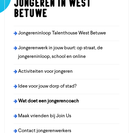
Jongeren in West
Betuwe
Jongereninloop Talenthouse West Betuwe
Jongerenwerk in jouw buurt: op straat, de
jongereninloop, school en online
Activiteiten voor jongeren
Idee voor jouw dorp of stad?
Wat doet een jongerencoach
Maak vrienden bij Join Us
Contact jongerenwerkers