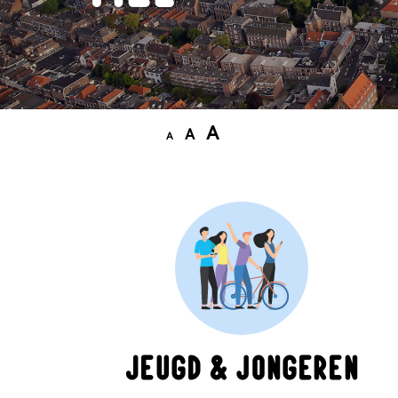
A
A
A
Jeugd & jongeren