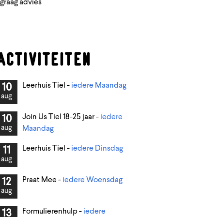
 graag advies
ACTIVITEITEN
Leerhuis Tiel -
iedere Maandag
10
aug
Join Us Tiel 18-25 jaar -
iedere
10
aug
Maandag
Leerhuis Tiel -
iedere Dinsdag
11
aug
Praat Mee -
iedere Woensdag
12
aug
Formulierenhulp -
iedere
13